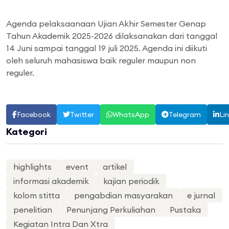
Agenda pelaksaanaan Ujian Akhir Semester Genap
Tahun Akademik 2025-2026 dilaksanakan dari tanggal
14 Juni sampai tanggal 19 juli 2025. Agenda ini diikuti
oleh seluruh mahasiswa baik reguler maupun non
reguler.
Facebook
Twitter
WhatsApp
Telegram
Li
Kategori
highlights
event
artikel
informasi akademik
kajian periodik
kolom stitta
pengabdian masyarakan
e jurnal
penelitian
Penunjang Perkuliahan
Pustaka
Kegiatan Intra Dan Xtra