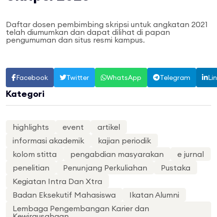
Daftar dosen pembimbing skripsi untuk angkatan 2021
telah diumumkan dan dapat dilihat di papan
pengumuman dan situs resmi kampus.
Facebook
Twitter
WhatsApp
Telegram
Li
Kategori
highlights
event
artikel
informasi akademik
kajian periodik
kolom stitta
pengabdian masyarakan
e jurnal
penelitian
Penunjang Perkuliahan
Pustaka
Kegiatan Intra Dan Xtra
Badan Eksekutif Mahasiswa
Ikatan Alumni
Lembaga Pengembangan Karier dan
Kewirausahaan